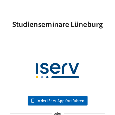
Studienseminare Lüneburg
In der IServ-App fortfahren
oder