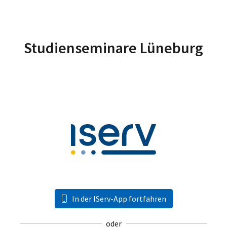
Studienseminare Lüneburg
In der IServ-App fortfahren
oder