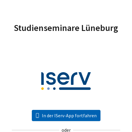
Studienseminare Lüneburg
In der IServ-App fortfahren
oder